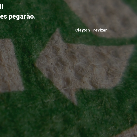
l!
tes pegarão.
Cleyton Trevizan